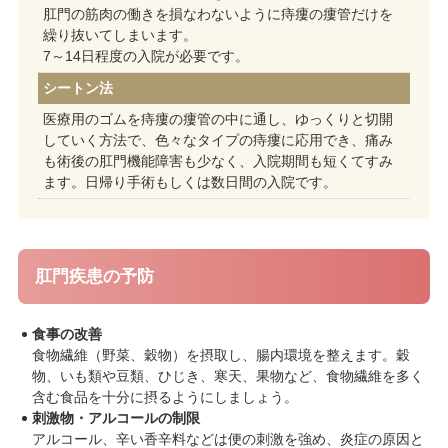
肛門の筋肉の働きを損なわないように痔瘻の瘻管だけを
繰り抜いてしまいます。
7～14日程度の入院が必要です。
シートン法
医療用のゴムを痔瘻の瘻管の中に通し、ゆっくりと切開
していく方法で、色々なタイプの痔瘻に応用でき、痛み
も術後の肛門機能障害も少なく、入院期間も短くてすみ
ます。日帰り手術もしくは数日間の入院です。
肛門疾患の予防
食事の改善
食物繊維（野菜、穀物）を摂取し、腸内環境を整えます。穀
物、いも類や豆類、ひじき、寒天、果物など、食物繊維を多く
含む食品を十分に摂るようにしましょう。
刺激物・アルコールの制限
アルコール、辛い香辛料などは便の刺激を強め、炎症の原因と