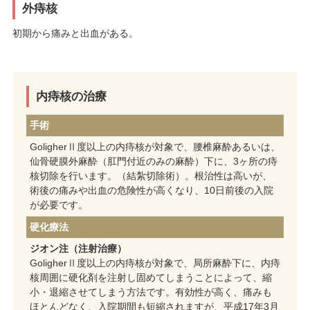
外痔核
初期から痛みと出血がある。
内痔核の治療
手術
GoligherⅡ度以上の内痔核が対象で、腰椎麻酔あるいは、
仙骨硬膜外麻酔（肛門付近のみの麻酔）下に、3ヶ所の痔
核切除を行います。（結紮切除術）。根治性は高いが、
術後の痛みや出血の危険性が高くなり、10日前後の入院
が必要です。
硬化療法
ジオン注（注射治療）
GoligherⅡ度以上の内痔核が対象で、局所麻酔下に、内痔
核周囲に硬化剤を注射し固めてしまうことによって、縮
小・退縮させてしまう方法です。有効性が高く、痛みも
ほとんどなく、入院期間も短縮されますが、平成17年3月