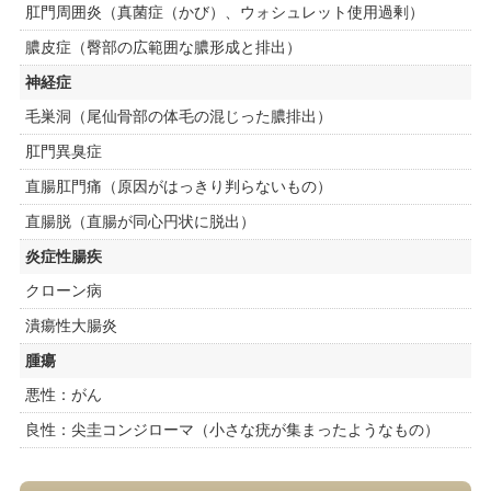
肛門周囲炎（真菌症（かび）、ウォシュレット使用過剰）
膿皮症（臀部の広範囲な膿形成と排出）
神経症
毛巣洞（尾仙骨部の体毛の混じった膿排出）
肛門異臭症
直腸肛門痛（原因がはっきり判らないもの）
直腸脱（直腸が同心円状に脱出）
炎症性腸疾
クローン病
潰瘍性大腸炎
腫瘍
悪性：がん
良性：尖圭コンジローマ（小さな疣が集まったようなもの）