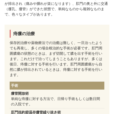
が排出され（痛みや腫れが楽になります）、肛門の奥と外に交通
（瘻孔、瘻管）ができた状態で、単純なものから複雑なものま
で、色々なタイプがあります。
痔瘻の治療
保存的治療や薬物療法での治癒は難しく、一旦治ったよう
でも再発し、多くの場合根治的な手術が必要です。肛門周
囲膿瘍の状態のときは、まず切開して膿を出す手術を行い
ます。これだけで治ってしまうこともありますが、多くは
後日、痔瘻に対する手術を行います。肛門周囲膿瘍から自
然に膿が排出されているときは、痔瘻に対する手術を行い
ます。
手術
瘻管開放術
単純な痔瘻に対する方法で、日帰り手術もしくは数日間
の入院です。
肛門括約節温存瘻管繰り抜き術