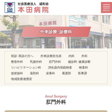
t
MENU
o
g
g
l
外来診療･診療科
e
n
a
v
i
初診･再診の方へ
外来診療担当表
内科
外科
g
整形外科
乳腺外科
肛門外科
健診料･健康診断
a
リハビリテーション科
消化器内視鏡検査
検査科
t
放射線科
薬剤科
栄養科
看護部
医事課
i
地域医療連携室
o
n
Anal Surgery
肛門外科