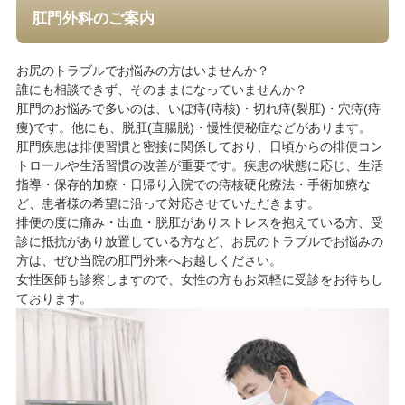
肛門外科のご案内
お尻のトラブルでお悩みの方はいませんか？
誰にも相談できず、そのままになっていませんか？
肛門のお悩みで多いのは、いぼ痔(痔核)・切れ痔(裂肛)・穴痔(痔
痩)です。他にも、脱肛(直腸脱)・慢性便秘症などがあります。
肛門疾患は排便習慣と密接に関係しており、日頃からの排便コン
トロールや生活習慣の改善が重要です。疾患の状態に応じ、生活
指導・保存的加療・日帰り入院での痔核硬化療法・手術加療な
ど、患者様の希望に沿って対応させていただきます。
排便の度に痛み・出血・脱肛がありストレスを抱えている方、受
診に抵抗があり放置している方など、お尻のトラブルでお悩みの
方は、ぜひ当院の肛門外来へお越しください。
女性医師も診察しますので、女性の方もお気軽に受診をお待ちし
ております。