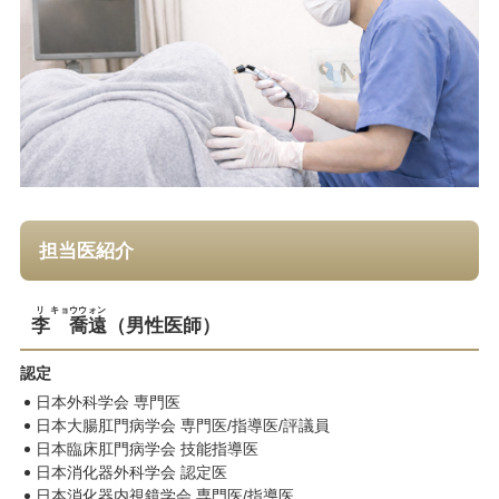
担当医紹介
リ
キョウウォン
李
喬遠
（男性医師）
認定
日本外科学会 専門医
日本大腸肛門病学会 専門医/指導医/評議員
日本臨床肛門病学会 技能指導医
日本消化器外科学会 認定医
日本消化器内視鏡学会 専門医/指導医