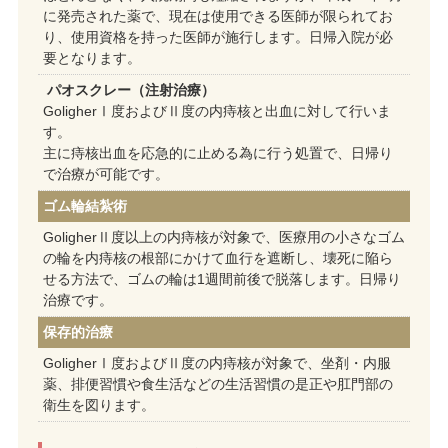
に発売された薬で、現在は使用できる医師が限られてお
り、使用資格を持った医師が施行します。日帰入院が必
要となります。
パオスクレー（注射治療）
GoligherⅠ度およびⅡ度の内痔核と出血に対して行いま
す。
主に痔核出血を応急的に止める為に行う処置で、日帰り
で治療が可能です。
ゴム輪結紮術
GoligherⅡ度以上の内痔核が対象で、医療用の小さなゴム
の輪を内痔核の根部にかけて血行を遮断し、壊死に陥ら
せる方法で、ゴムの輪は1週間前後で脱落します。日帰り
治療です。
保存的治療
GoligherⅠ度およびⅡ度の内痔核が対象で、坐剤・内服
薬、排便習慣や食生活などの生活習慣の是正や肛門部の
衛生を図ります。