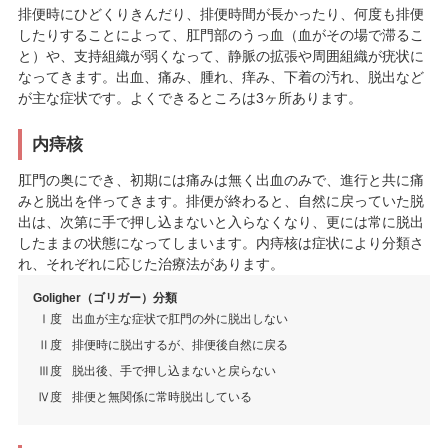
排便時にひどくりきんだり、排便時間が長かったり、何度も排便
したりすることによって、肛門部のうっ血（血がその場で滞るこ
と）や、支持組織が弱くなって、静脈の拡張や周囲組織が疣状に
なってきます。出血、痛み、腫れ、痒み、下着の汚れ、脱出など
が主な症状です。よくできるところは3ヶ所あります。
内痔核
肛門の奥にでき、初期には痛みは無く出血のみで、進行と共に痛
みと脱出を伴ってきます。排便が終わると、自然に戻っていた脱
出は、次第に手で押し込まないと入らなくなり、更には常に脱出
したままの状態になってしまいます。内痔核は症状により分類さ
れ、それぞれに応じた治療法があります。
Goligher（ゴリガー）分類
Ⅰ度
出血が主な症状で肛門の外に脱出しない
Ⅱ度
排便時に脱出するが、排便後自然に戻る
Ⅲ度
脱出後、手で押し込まないと戻らない
Ⅳ度
排便と無関係に常時脱出している