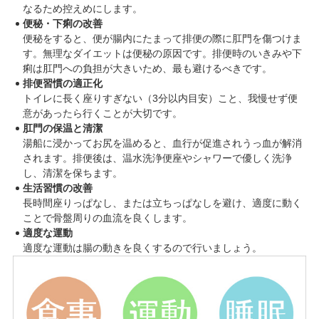
なるため控えめにします。
便秘・下痢の改善
便秘をすると、便が腸内にたまって排便の際に肛門を傷つけま
す。無理なダイエットは便秘の原因です。排便時のいきみや下
痢は肛門への負担が大きいため、最も避けるべきです。
排便習慣の適正化
トイレに長く座りすぎない（3分以内目安）こと、我慢せず便
意があったら行くことが大切です。
肛門の保温と清潔
湯船に浸かってお尻を温めると、血行が促進されうっ血が解消
されます。排便後は、温水洗浄便座やシャワーで優しく洗浄
し、清潔を保ちます。
生活習慣の改善
長時間座りっぱなし、または立ちっぱなしを避け、適度に動く
ことで骨盤周りの血流を良くします。
適度な運動
適度な運動は腸の動きを良くするので行いましょう。