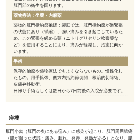
肛門部の衛生を図ります。
薬物療法：坐薬・内服薬
薬物的肛門括約節弛緩：裂肛では、肛門括約節が過緊張
の状態にあり（攣縮）、強い痛みを引き起こしているた
め、この緊張を緩める薬（ニトリグリセリン軟膏薬な
ど）を使用することにより、痛みが軽減し、治癒に向か
います。
手術
保存的治療や薬物療法でもよくならないもの。慢性化し
たもの。用手拡張、側方内括約節切開、根治的切除術、
皮膚弁移動術。
日帰り手術もしくは数日から7日前後の入院が必要です。
痔瘻
肛門小窩（肛門の奥にある窪み）に感染が起こり、肛門周囲膿瘍
（膿が溜った状態：痛み、腫れ、発赤、発熱がある）となり、膿